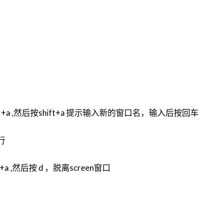
trl +a ,然后按shift+a 提示输入新的窗口名，输入后按回车
行
 +a ,然后按 d ，脱离screen窗口