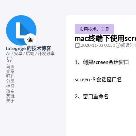
实用技术、工具
mac终端下使用scr
🐝
2020-11-03 00:50
阅读时长
lategege 的技术博客
AI / 安卓 / 后端 / 开发效率
1、创建screen会话窗口
首页
文章
归档
screen -S 会话窗口名
分类
标签
搜索
友链
2、窗口重命名
关于