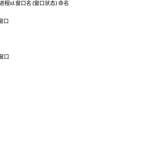
以 进程id.窗口名 (窗口状态) 命名
n窗口
窗口